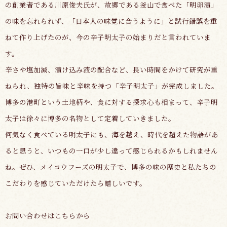
の創業者である川原俊夫氏が、故郷である釜山で食べた「明卵漬」
の味を忘れられず、「日本人の味覚に合うように」と試行錯誤を重
ねて作り上げたのが、今の辛子明太子の始まりだと言われていま
す。
辛さや塩加減、漬け込み液の配合など、長い時間をかけて研究が重
ねられ、独特の旨味と辛味を持つ「辛子明太子」が完成しました。
博多の港町という土地柄や、食に対する探求心も相まって、辛子明
太子は徐々に博多の名物として定着していきました。
何気なく食べている明太子にも、海を越え、時代を超えた物語があ
ると思うと、いつもの一口が少し違って感じられるかもしれません
ね。ぜひ、メイコウフーズの明太子で、博多の味の歴史と私たちの
こだわりを感じていただけたら嬉しいです。
お問い合わせはこちらから